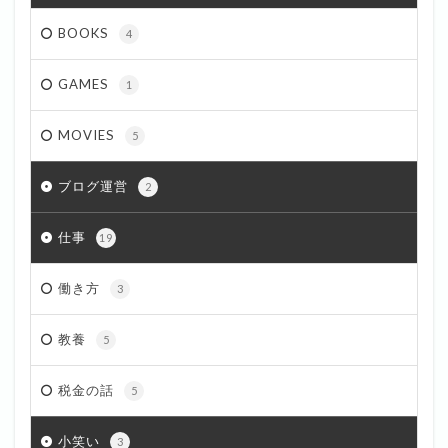
BOOKS
4
GAMES
1
MOVIES
5
ブログ運営
2
仕事
19
働き方
3
教養
5
税金の話
5
小笑い
3