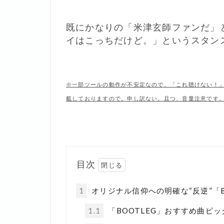
既にかなりの「米津玄師ファンだ」
イはこっちだけど。」というスタン
※一部ツールの動作が不安定なので、「これ聴けない！
載しておりますので。申し訳ない。且つ、音量注意です
目次
1
オリジナル信仰への明確な“反逆”「B
1.1
「BOOTLEG」おすすめ曲ピ