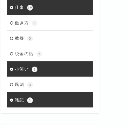
仕事
19
働き方
3
教養
5
税金の話
5
小笑い
3
風刺
3
雑記
1