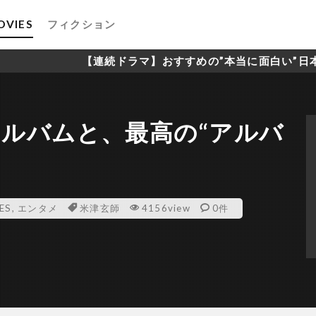
OVIES
フィクション
【連続ドラマ】おすすめの”本当に面白い”日本のドラマ
ルバムと、最高の“アルバ
ES
,
エンタメ
米津玄師
4156view
0件